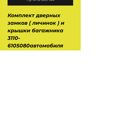
Комплект дверных
замков ( личинок ) и
крышки багажника
3110-
6105080автомобиля
Волга Газ 3110, 31105 .
Количество - 3 штуки .
Размеры личинки -
ДхШхВ - 0,14х0,08х0,05
м . Вес комплекта -
0,35 кг .
На главную