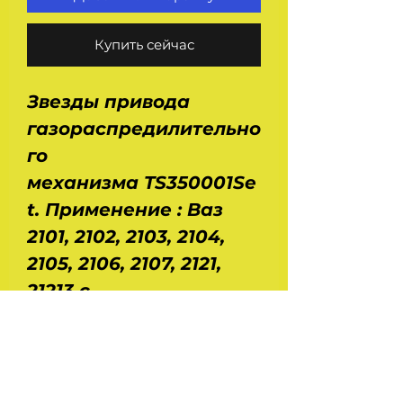
Купить сейчас
Звезды привода
газораспредилительно
го
механизма TS350001Se
t. Применение : Ваз
2101, 2102, 2103, 2104,
2105, 2106, 2107, 2121,
21213 с
карбюраторными и
инжекторными
двигателями. Размер
упаковки : 130Х130Х60