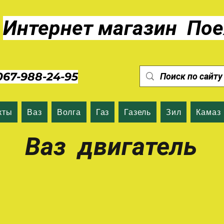
Интернет магазин Пое
7-988-24-95
кты
Ваз
Волга
Газ
Газель
Зил
Камаз
Ваз двигатель