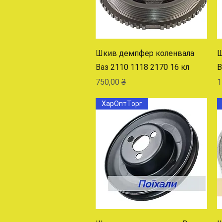
Быстрый просмотр
Шкив демпфер коленвала
Ш
Ваз 2110 1118 2170 16 кл
В
Цена
Ц
750,00 ₴
1
ХарОптТорг
Быстрый просмотр