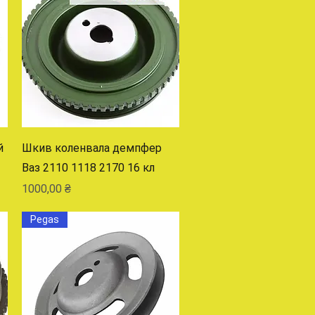
Быстрый просмотр
й
Шкив коленвала демпфер
Ваз 2110 1118 2170 16 кл
Цена
1000,00 ₴
Pegas