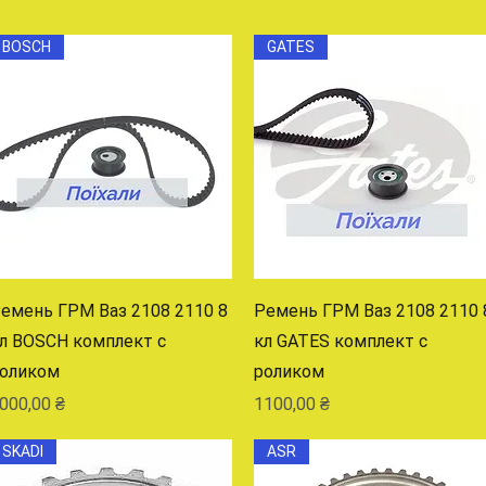
BOSCH
GATES
Быстрый просмотр
Быстрый просмотр
емень ГРМ Ваз 2108 2110 8
Ремень ГРМ Ваз 2108 2110 
л BOSCH комплект с
кл GATES комплект с
оликом
роликом
ена
Цена
000,00 ₴
1100,00 ₴
SKADI
ASR