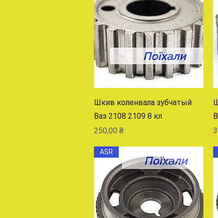
Быстрый просмотр
Шкив коленвала зубчатый
Ш
Ваз 2108 2109 8 кл
В
Цена
Ц
250,00 ₴
3
ASR