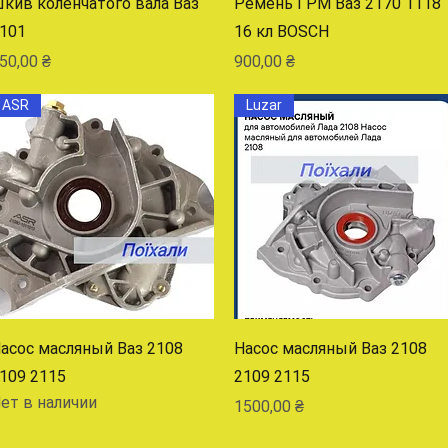
кив коленчатого вала Ваз
Ремень ГРМ Ваз 2170 1118
101
16 кл BOSCH
ена
Цена
50,00 ₴
900,00 ₴
ASR
Luzar
Быстрый просмотр
Быстрый просмотр
асос масляный Ваз 2108
Насос масляный Ваз 2108
109 2115
2109 2115
ет в наличии
Цена
1500,00 ₴