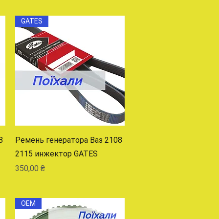
GATES
Быстрый просмотр
8
Ремень генератора Ваз 2108
2115 инжектор GATES
Цена
350,00 ₴
OEM