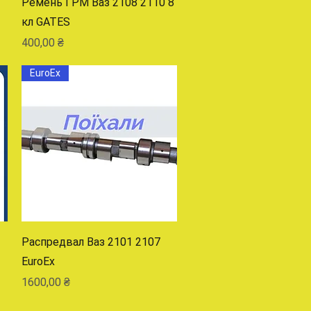
Ремень ГРМ Ваз 2108 2110 8
кл GATES
Цена
400,00 ₴
EuroEx
Быстрый просмотр
Распредвал Ваз 2101 2107
EuroEx
Цена
1600,00 ₴