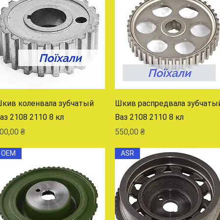
Быстрый просмотр
Быстрый просмотр
кив коленвала зубчатый
Шкив распредвала зубчаты
аз 2108 2110 8 кл
Ваз 2108 2110 8 кл
ена
Цена
00,00 ₴
550,00 ₴
OEM
ASR