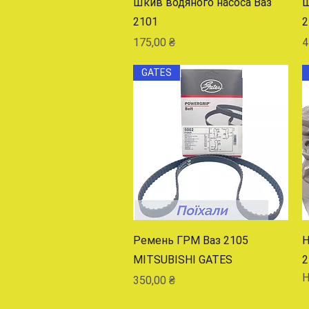
Шкив водяного насоса Ваз
Ш
2101
2
Цена
Ц
175,00 ₴
4
GATES
Быстрый просмотр
Ремень ГРМ Ваз 2105
Н
MITSUBISHI GATES
2
Н
Цена
350,00 ₴