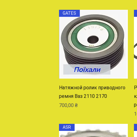
GATES
Быстрый просмотр
Натяжной ролик приводного
Р
ремня Ваз 2110 2170
к
р
Цена
700,00 ₴
Ц
1
ASR