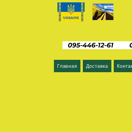
095-446-12-61 06
Главная
Доставка
Конта