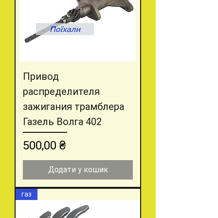
Привод
распределителя
зажигания трамблера
Газель Волга 402
Ціна
500,00 ₴
Додати у кошик
газ