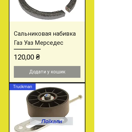
Сальниковая набивка
Газ Уаз Мерседес
Ціна
120,00 ₴
Додати у кошик
Truckman