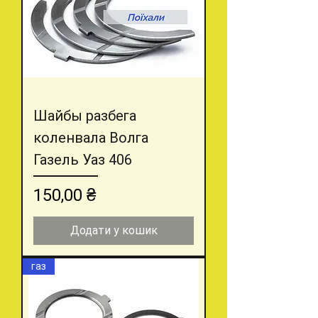
Шайбы разбега
коленвала Волга
Газель Уаз 406
Ціна
150,00 ₴
Додати у кошик
газ