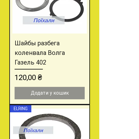
Шайбы разбега
коленвала Волга
Газель 402
Ціна
120,00 ₴
Додати у кошик
ELRING