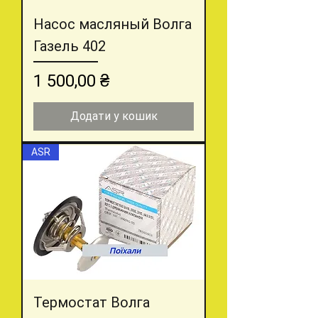
Насос масляный Волга
Газель 402
Ціна
1 500,00 ₴
Додати у кошик
ASR
Термостат Волга