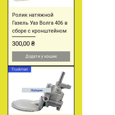
Ролик натяжной
Газель Уаз Волга 406 в
сборе с кронштейном
Ціна
300,00 ₴
Додати у кошик
Truckman