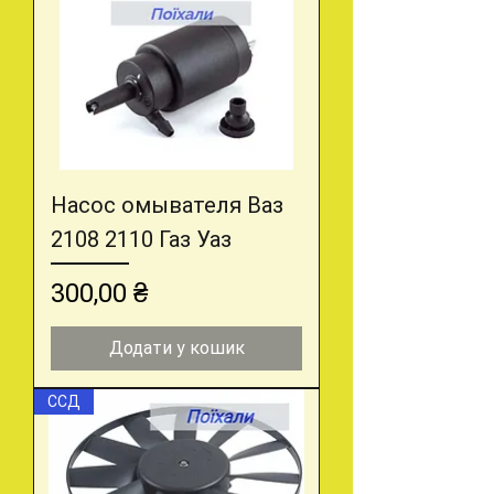
Насос омывателя Ваз
2108 2110 Газ Уаз
Ціна
300,00 ₴
Додати у кошик
ССД