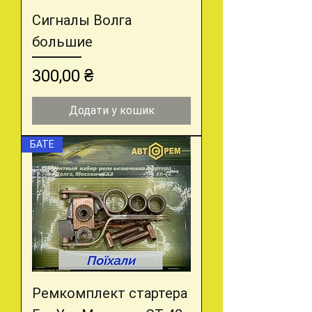
Сигналы Волга
большие
Ціна
300,00 ₴
Додати у кошик
БАТЕ
Ремкомплект стартера