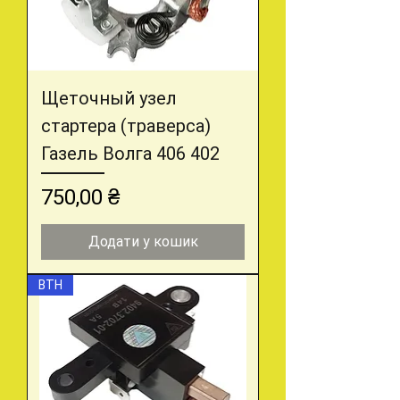
Щеточный узел
стартера (траверса)
Газель Волга 406 402
Ціна
750,00 ₴
Додати у кошик
ВТН