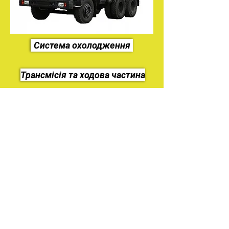
Система охолодження
Трансмісія та ходова частина
Електроустаткування
На головну
Україна Харків
ilinafaya@gmail.com
067-574-34-28
099-224-03-82