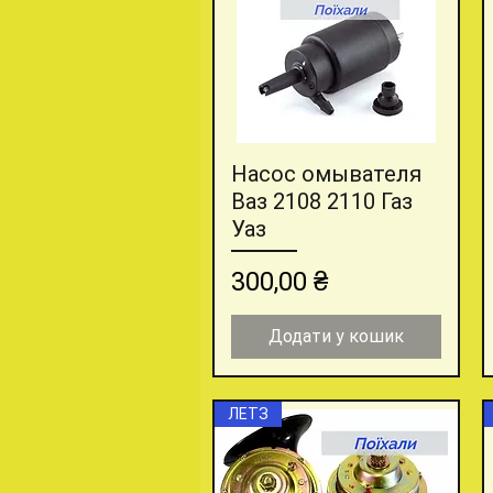
Насос омывателя
Швидкий перегляд
Ваз 2108 2110 Газ
Уаз
Ціна
300,00 ₴
Додати у кошик
ЛЕТЗ