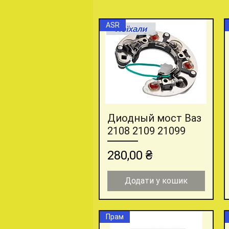
ASR
Диодный мост Ваз
Швидкий перегляд
2108 2109 21099
Ціна
280,00 ₴
Додати у кошик
Прам