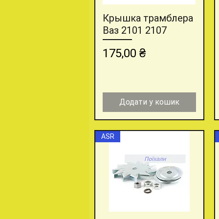
Крышка трамблера
Швидкий перегляд
Ваз 2101 2107
Ціна
175,00 ₴
Додати у кошик
ASR