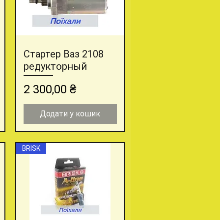
Стартер Ваз 2108
Швидкий перегляд
редукторный
Ціна
2 300,00 ₴
Додати у кошик
BRISK