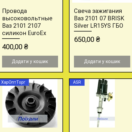
Провода
Свеча зажигания
Швидкий перегляд
Швидкий перегляд
высоковольтные
Ваз 2101 07 BRISK
Ваз 2101 2107
Silver LR15YS ГБО
силикон EuroEx
Ціна
650,00 ₴
Ціна
400,00 ₴
Додати у кошик
Додати у кошик
ХарОптТорг
ASR