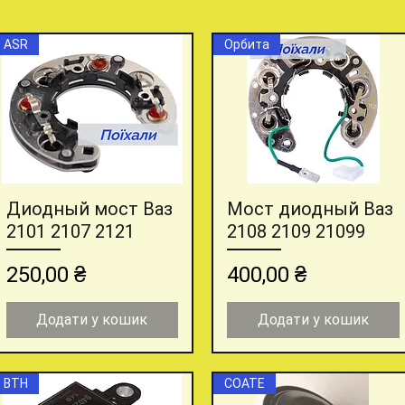
ASR
Орбита
Диодный мост Ваз
Мост диодный Ваз
Швидкий перегляд
Швидкий перегляд
2101 2107 2121
2108 2109 21099
Ціна
Ціна
250,00 ₴
400,00 ₴
Додати у кошик
Додати у кошик
ВТН
СОАТЕ