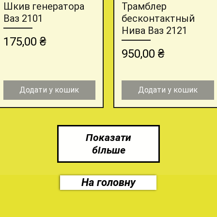
Шкив генератора
Трамблер
Швидкий перегляд
Швидкий перегляд
Ваз 2101
бесконтактный
Нива Ваз 2121
Ціна
175,00 ₴
Ціна
950,00 ₴
Додати у кошик
Додати у кошик
Показати
більше
На головну