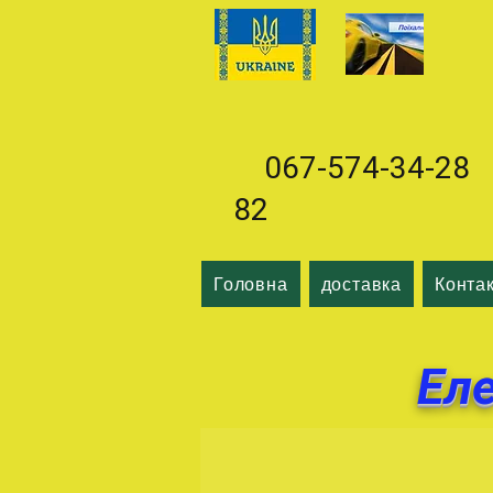
067-574-34-28 0
82
Головна
доставка
Конта
Ел