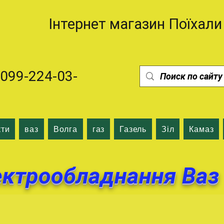
Інтернет магазин Поїхали
99-224-03-
кти
ваз
Волга
газ
Газель
Зіл
Камаз
ектрообладнання Ваз