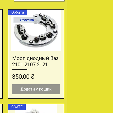
Орбита
Мост диодный Ваз
Швидкий перегляд
2101 2107 2121
Ціна
350,00 ₴
Додати у кошик
СОАТЕ