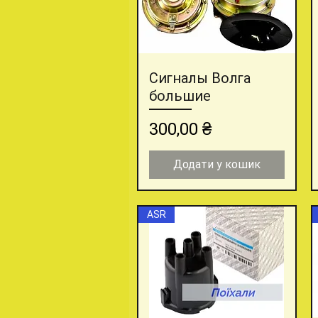
Сигналы Волга
Швидкий перегляд
большие
Ціна
300,00 ₴
Додати у кошик
ASR