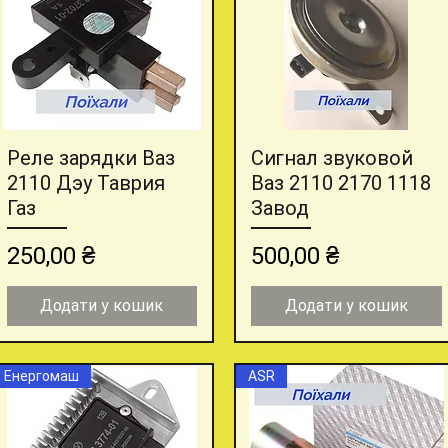
Реле зарядки Ваз
Сигнал звуковой
Швидкий перегляд
Швидкий перегляд
2110 Дэу Таврия
Ваз 2110 2170 1118
Газ
Завод
Ціна
Ціна
250,00 ₴
500,00 ₴
Додати у кошик
Додати у кошик
Енергомаш
ASR