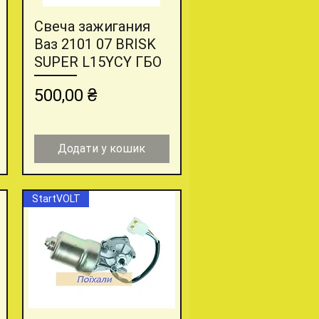
Свеча зажигания
Швидкий перегляд
Ваз 2101 07 BRISK
SUPER L15YCY ГБО
Ціна
500,00 ₴
Додати у кошик
StartVOLT