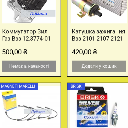
Коммутатор Зил
Катушка зажигания
Швидкий перегляд
Швидкий перегляд
Газ Ваз 12.3774-01
Ваз 2101 2107 2121
Ціна
Ціна
500,00 ₴
420,00 ₴
Немає в наявності
Додати у кошик
MAGNETI MARELLI
BRISK