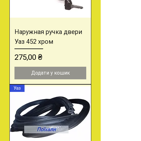
Наружная ручка двери
Уаз 452 хром
Ціна
275,00 ₴
Додати у кошик
Уаз