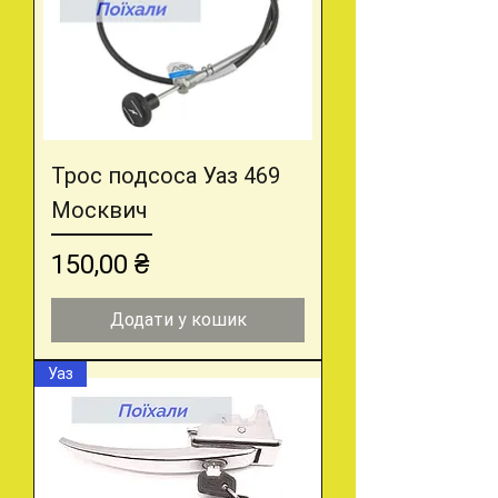
Трос подсоса Уаз 469
Москвич
Ціна
150,00 ₴
Додати у кошик
Уаз