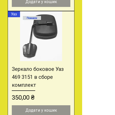
Додати у кошик
Уаз
Зеркало боковое Уаз
469 3151 в сборе
комплект
Ціна
350,00 ₴
Додати у кошик