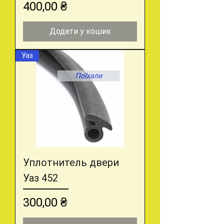
Ціна
400,00 ₴
Додати у кошик
Уаз
Уплотнитель двери
Уаз 452
Ціна
300,00 ₴