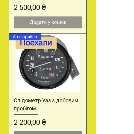
Ціна
2 500,00 ₴
Додати у кошик
Автоприбор
Спідометр Уаз з добовим
пробігом
Ціна
2 200,00 ₴