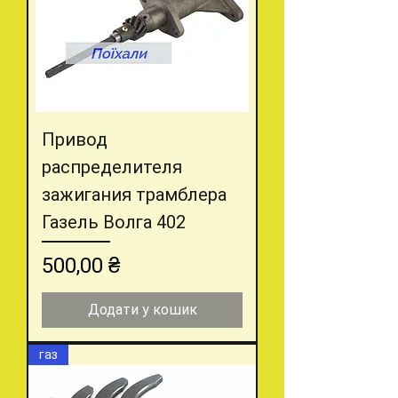
Привод
распределителя
зажигания трамблера
Газель Волга 402
Ціна
500,00 ₴
Додати у кошик
газ