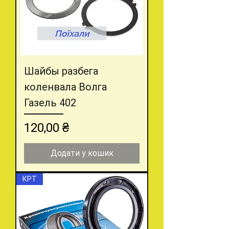
Шайбы разбега
коленвала Волга
Газель 402
Ціна
120,00 ₴
Додати у кошик
КРТ