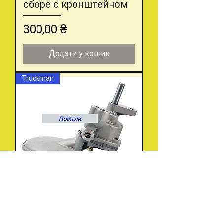
сборе с кронштейном
Ціна
300,00 ₴
Додати у кошик
Truckman
Насос масляный Волга
Газель 402