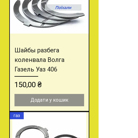
Шайбы разбега
коленвала Волга
Газель Уаз 406
Ціна
150,00 ₴
Додати у кошик
газ