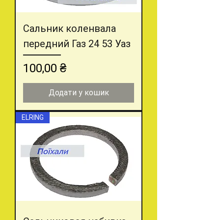
Сальник коленвала
передний Газ 24 53 Уаз
Ціна
100,00 ₴
Додати у кошик
ELRING