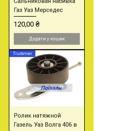
Сальниковая набивка
Газ Уаз Мерседес
Ціна
120,00 ₴
Додати у кошик
Truckman
Ролик натяжной
Газель Уаз Волга 406 в