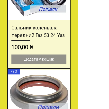
Сальник коленвала
передний Газ 53 24 Уаз
Ціна
100,00 ₴
Додати у кошик
FSO