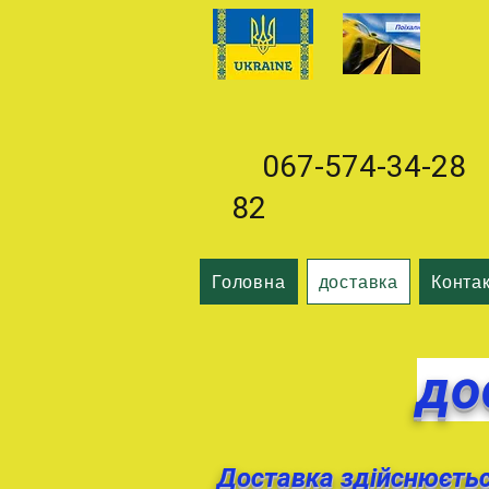
067-574-34-28 0
82
Головна
доставка
Конта
до
Доставка здійснюється