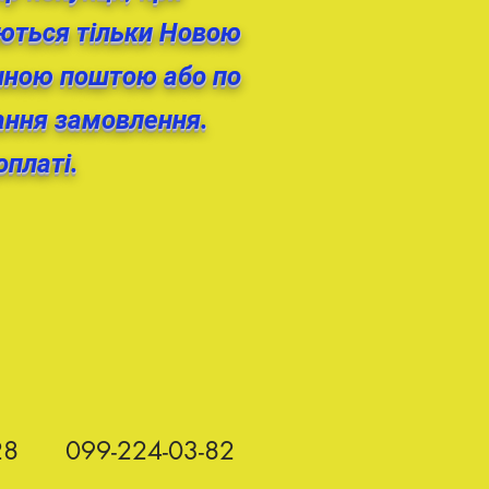
ються тільки Новою
онною поштою або по
мання замовлення.
оплаті.
28
099-224-03-82