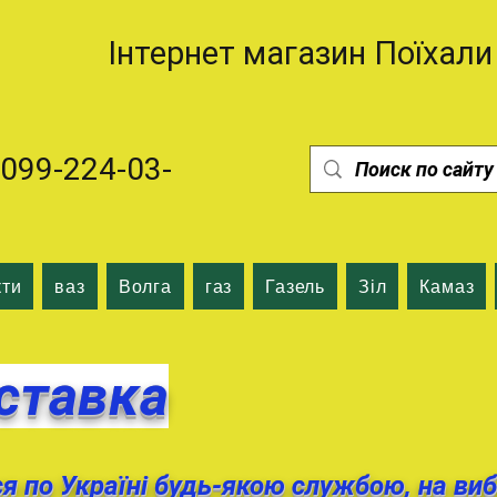
Інтернет магазин Поїхали
99-224-03-
кти
ваз
Волга
газ
Газель
Зіл
Камаз
ставка
 по Україні будь-якою службою, на виб