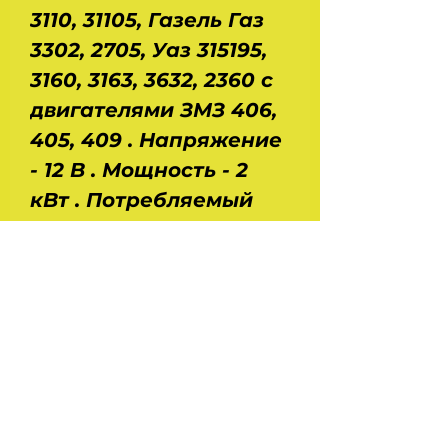
3110, 31105, Газель Газ
3302, 2705, Уаз 315195,
3160, 3163, 3632, 2360 с
двигателями ЗМЗ 406,
405, 409 . Напряжение
- 12 В . Мощность - 2
кВт . Потребляемый
ток : 75 - 650 А .
Частота вращения - не
менее 2600 об/мин .
Размеры : длина - 260
мм , даметр - 80 мм .
Вес - 4,2 кг .
Производство - КЗАТЭ -
Самара.