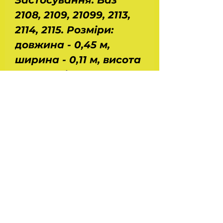
Застосування: Ваз
2108, 2109, 21099, 2113,
2114, 2115. Розміри:
довжина - 0,45 м,
ширина - 0,11 м, висота
- 0,11 м. Діаметр
поршня - 30 мм.
Діаметр штока - 14 мм.
Хід поршня - 230 мм.
Вага - 2 кг.
Виробництво - АГАТ -
Україна.
На головну