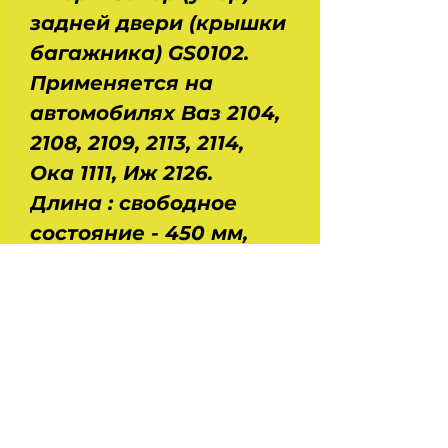
задней двери (крышки
багажника) GS0102.
Применяется на
автомобилях Ваз 2104,
2108, 2109, 2113, 2114,
Ока 1111, Иж 2126.
Длина : свободное
состояние - 450 мм,
сжатое - 275 мм. Ход
штока - 175 мм.
Диаметр : корпуса - 22
мм, штока -10 мм.
Усилие сжатия - 360 Н.
Вес - 0,34 кг.
Производство - Trialli -