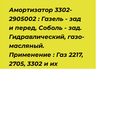
Амортизатор 3302-
2905002 : Газель - зад
и перед, Соболь - зад.
Гидравлический, газо-
масляный.
Применение : Газ 2217,
2705, 3302 и их
модификации.
Размеры : длина - 0,5
м, ширина - 0,07м,
высота - 0,07 м. Вес - 2
кг. Диаметр штока - 14
мм, диаметр поршня -
30 мм. Производство -