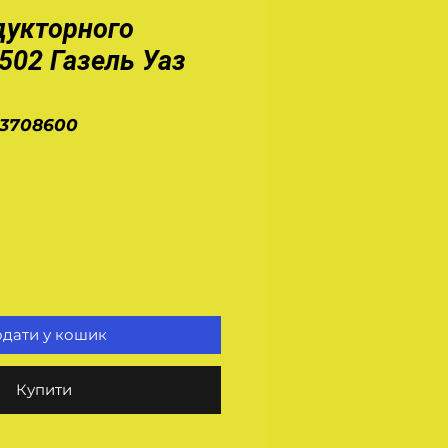
дукторного
502 Газель Уаз
.3708600
а
дати у кошик
Купити