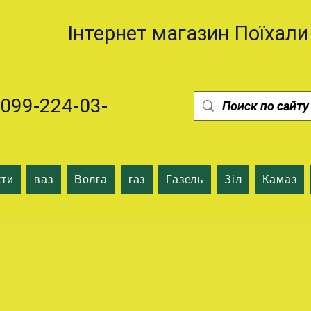
Інтернет магазин Поїхали
99-224-03-
кти
ваз
Волга
газ
Газель
Зіл
Камаз