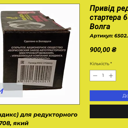
Привід ре
стартера 6
Волга
Артикул: 6502
Цін
900,00 ₴
Кількість
*
До
ндикс) для редукторного
708, який