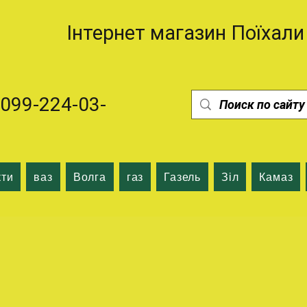
Інтернет магазин Поїхали
99-224-03-
кти
ваз
Волга
газ
Газель
Зіл
Камаз