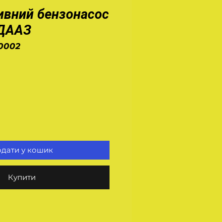
ивний бензонасос
 ДААЗ
0002
а
дати у кошик
Купити