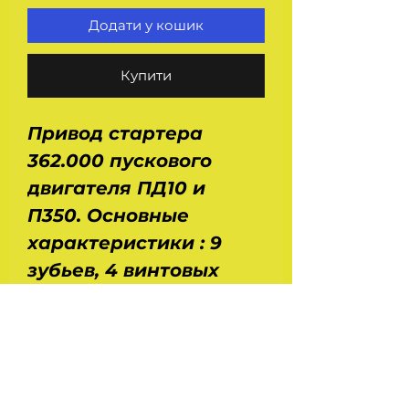
Додати у кошик
Купити
Привод стартера
362.000 пускового
двигателя ПД10 и
П350. Основные
характеристики : 9
зубьев, 4 винтовых
шлица,диаметр
шестерни
30 мм,диаметр вала
12 мм,высота 63 мм.
Применение -