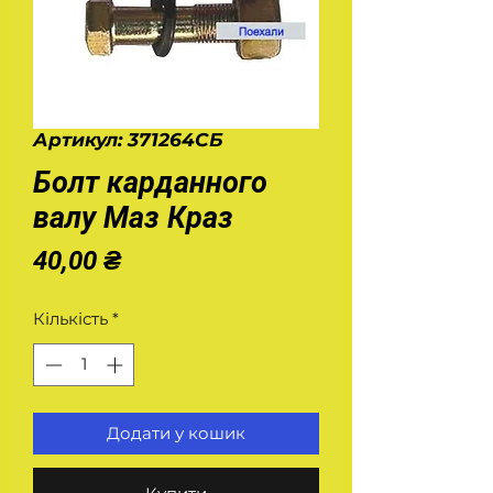
Артикул: 371264СБ
Болт карданного
валу Маз Краз
Ціна
40,00 ₴
Кількість
*
Додати у кошик