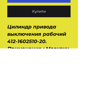
Купити
Цилиндр привода
выключения рабочий
412-1602510-20.
Применение : Москвич
403, 408, 412, 2137, 2140,
Иж 412, 2126, 2715.
Размеры : длина - 90
мм, ширина - 75 мм,
высота - 50 мм. Вес -
0,45 кг. Производство
- Truckman.