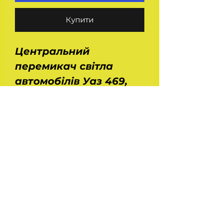
Купити
Центральний
перемикач світла
автомобілів Уаз 469,
451, 452, 3962, 3303,
3741, 2206, Волга Газ
24, Газ 52, 53, 66.
Виробництво - ОСВАР.
Розміри: ДхВхШ -
0,11х0,05х0,05 м. Вага -
0,14 кг.
На головну