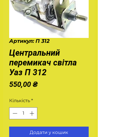
Артикул: П 312
Центральний
перемикач світла
Уаз П 312
Ціна
550,00 ₴
Кількість
*
Додати у кошик