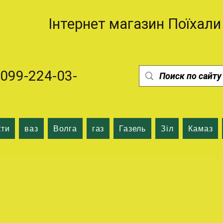
Інтернет магазин Поїхали
99-224-03-
кти
ваз
Волга
газ
Газель
Зіл
Камаз