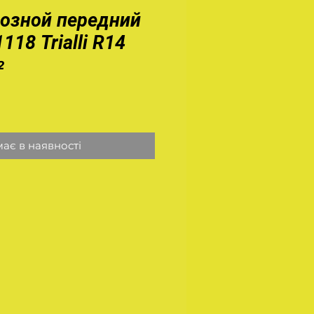
озной передний
118 Trialli R14
2
іна
ає в наявності