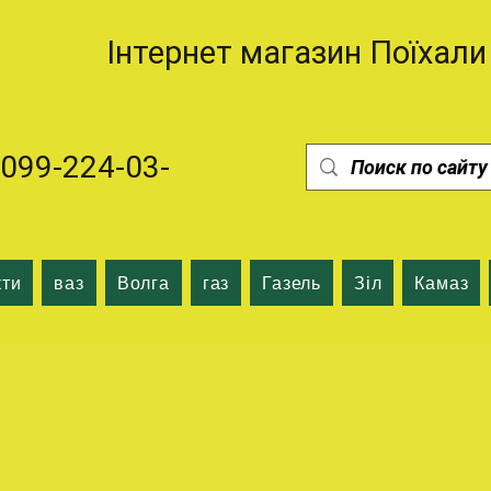
Інтернет магазин Поїхали
99-224-03-
кти
ваз
Волга
газ
Газель
Зіл
Камаз