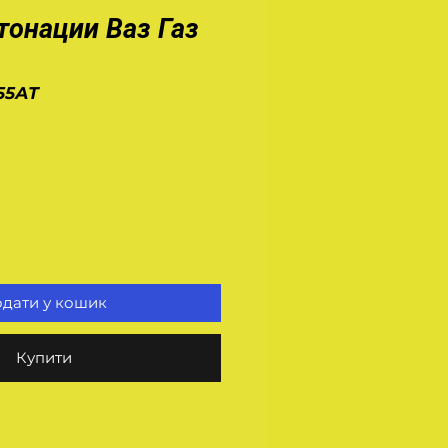
тонации Ваз Газ
855АТ
а
дати у кошик
Купити