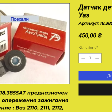
Датчик де
Уаз
Артикул: 18.3
Цін
450,00 ₴
Кількість
*
До
18.3855АТ предназначен
а опережения зажигания
е : Ваз 2110, 2111, 2112,