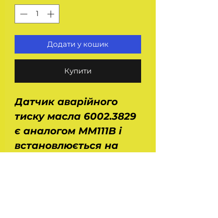
Додати у кошик
Купити
Датчик аварійного
тиску масла 6002.3829
є аналогом ММ111В і
встановлюється на
автомобілі Волга Газ
24, 3102, 31029, 3110, Газ
53, 3307, 66, Зіл 130, 131,
4331, Уаз 469. 451, 452,