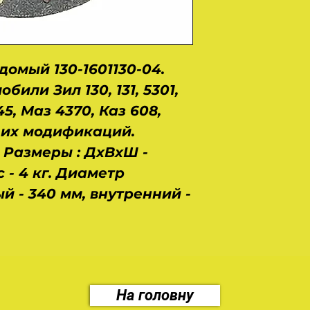
омый 130-1601130-04.
били Зил 130, 131, 5301,
945, Маз 4370, Каз 608,
 их модификаций.
. Размеры : ДхВхШ -
с - 4 кг. Диаметр
й - 340 мм, внутренний -
На головну