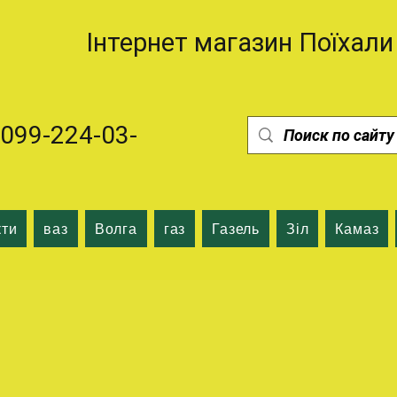
Інтернет магазин Поїхали
99-224-03-
кти
ваз
Волга
газ
Газель
Зіл
Камаз