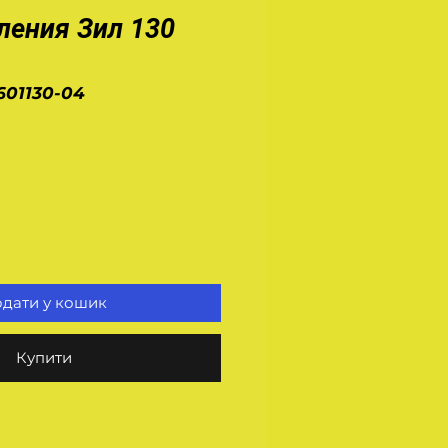
ления Зил 130
601130-04
іна
дати у кошик
Купити