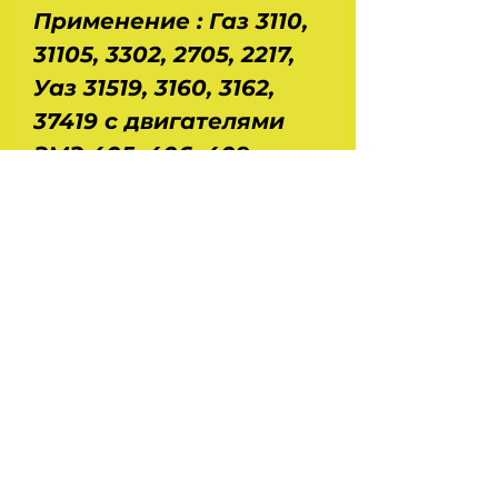
Применение : Газ 3110,
31105, 3302, 2705, 2217,
Уаз 31519, 3160, 3162,
37419 с двигателями
ЗМЗ 405, 406, 409 и
УМЗ 4213, 4216.
Номинальное
напряжение питания -
5 В. Сопpотивление
между (выводами 1—2)
- 1,8 / 2,0 кОм.
Напряжение (выводы 3
—2) при закрытом
дросселе - 0,25 / 0,65 В.
Масса - 0,06 кг.