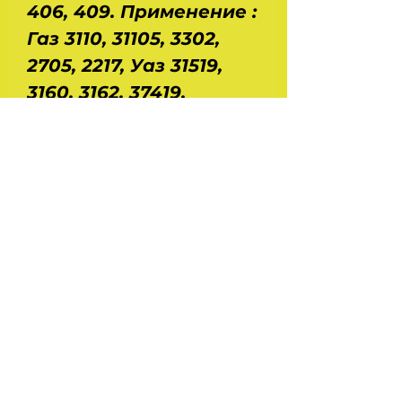
406, 409. Применение :
Газ 3110, 31105, 3302,
2705, 2217, Уаз 31519,
3160, 3162, 37419.
Основные
характеристики :
диапазон измеряемых
температур : от -40°С
до +125°С, 90%-ный
ресурс датчика - не
менее 250000 км,
номинальный ток
питания - 1±0,5 мА,
диапазон частот : 20 -
250 Гц. Производство -