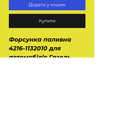
Додати у кошик
Купити
Форсунка паливна
4216-1132010 для
автомобілів Газель
Бізнес, Некст з
двигунами УМЗ 4216, А
274 Evo Tech Євро 4.
Розміри: ДхШхВ -
0,08х0,04х0,03 м. Вага
- 0,036 кг. Виробник -
Truckman.