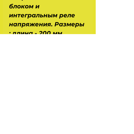
блоком и
интегральным реле
напряжения. Размеры
: длина - 200 мм,
диаметр - 239 мм.
Применение :
автомобили Камаз,
Маз, Краз, Урал. С
двигателями Камаз
740, ЯМЗ 236, 238.
На головну
Україна Харків