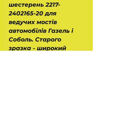
шестерень 2217-
2402165-20 для
ведучих мостів
автомобілів Газель і
Соболь. Старого
зразка - широкий
шліц. Передавальне
число - 4,55 - 9/41 зуб.
Розміри: довжина -
0,23 м, ширина - 0,23 м,
висота - 0,15 м. Вага -
7,85 кг. Виробник -
Truckman.
На головну