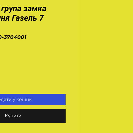
 група замка
ня Газель 7
0-3704001
а
дати у кошик
Купити