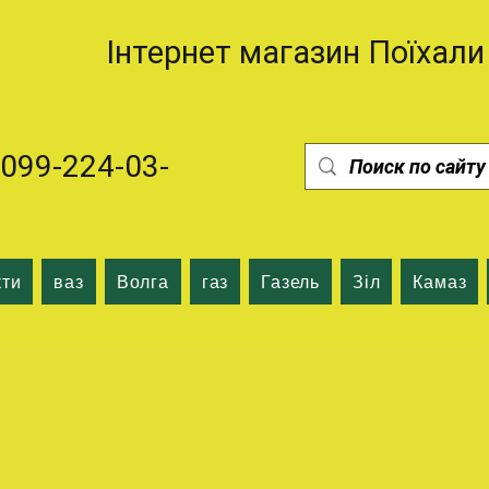
Інтернет магазин Поїхали
99-224-03-
кти
ваз
Волга
газ
Газель
Зіл
Камаз