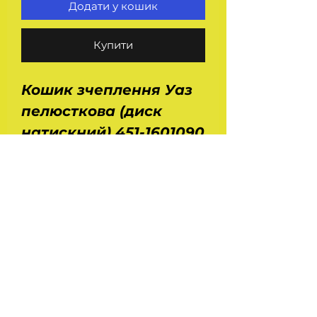
Додати у кошик
Купити
Кошик зчеплення Уаз
пелюсткова (диск
натискний) 451-1601090
повністю замінює
собою корзину старого
зразка з лапками.
Застосовується на
автомобілях Уаз 469,
451, 452, 2206, 3303,
3161.