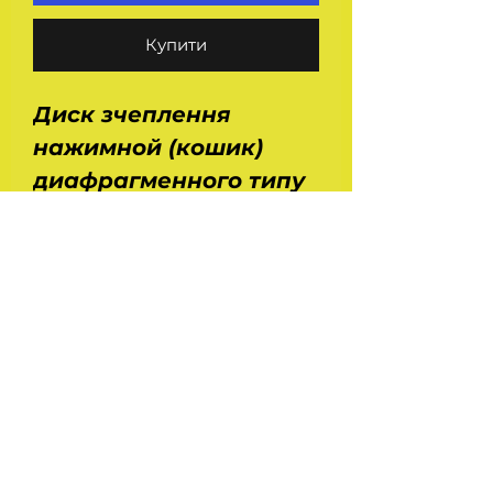
Купити
Диск зчеплення
нажимной (кошик)
диафрагменного типу
(кулькова) для
вантажних автомобілів
сімейства ЗІЛ.
Встановлюється на Зіл
130, 131, 4331, 5301 та
інші. Розміри:
0.1х0.4х0.4 м.
На головну