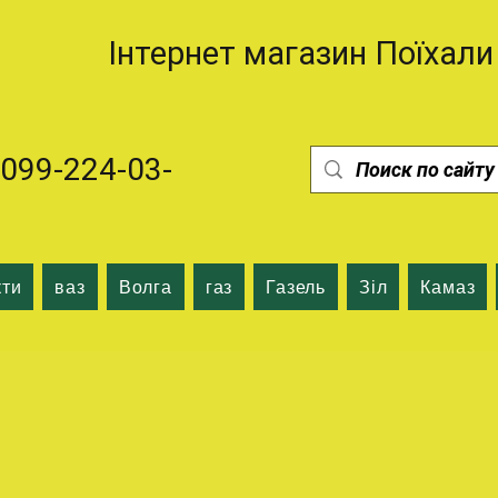
Інтернет магазин Поїхали
99-224-03-
кти
ваз
Волга
газ
Газель
Зіл
Камаз