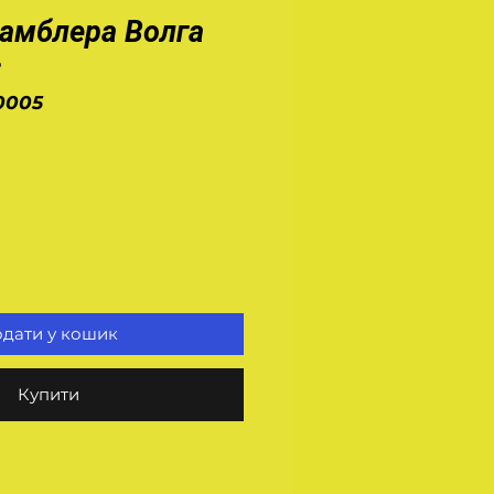
амблера Волга
з
0005
а
дати у кошик
Купити