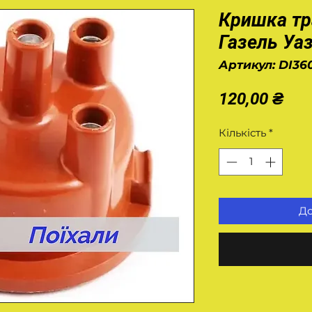
Кришка тр
Газель Уа
Артикул: DI36
Цін
120,00 ₴
Кількість
*
До