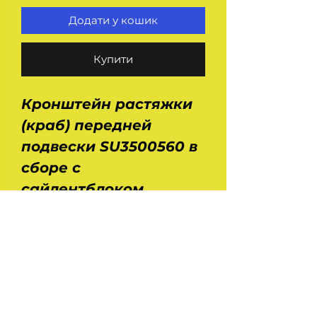
Додати у кошик
Купити
Кронштейн растяжки
(краб) передней
подвески SU3500560 в
сборе с
сайлентблоком.
Применение : Ваз 2108,
2109, 21099, 2113, 2114,
2115. Размеры : длина -
0,135 м, ширина - 0,135
м, высота - 0,09 м. Вес -
0,655 кг. Производство