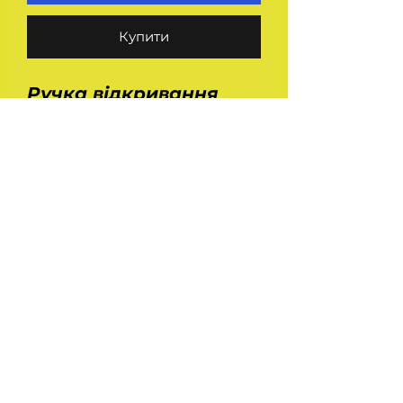
Купити
Ручка відкривання
дверей ГАЗ 3110
внутрішня гачок права
+ ліва - комплект, 2
штуки. Застосування
Волга Газ 2410, 3102,
31029, 3110.
На головну
Україна Харків
ilinafaya@gmail.com