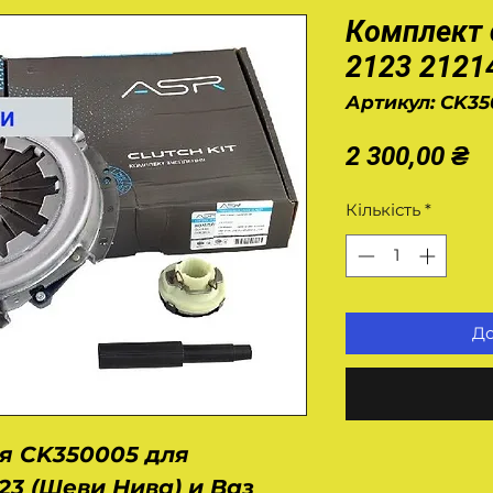
Комплект 
2123 21214
Артикул: CK3
Ц
2 300,00 ₴
Кількість
*
До
я CK350005 для
23 (Шеви Нива) и Ваз