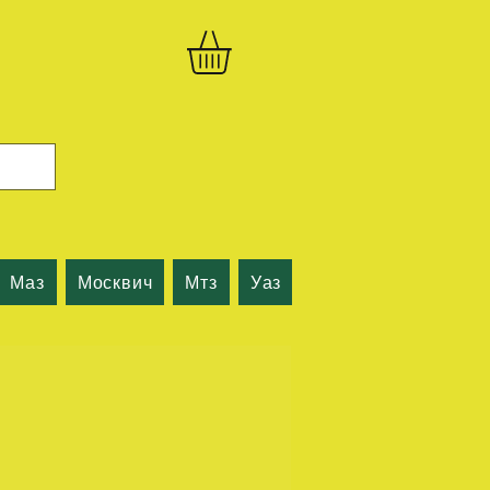
Маз
Москвич
Мтз
Уаз
спідометри
трос