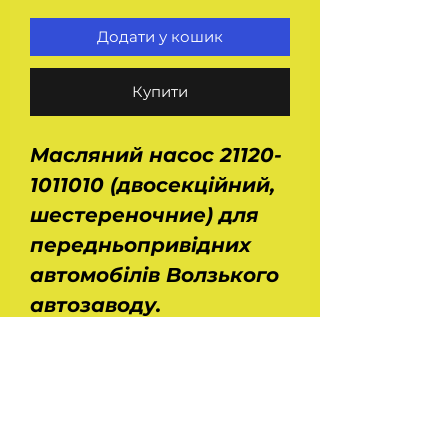
Додати у кошик
Купити
Масляний насос 21120-
1011010 (двосекційний,
шестереночние) для
передньопривідних
автомобілів Волзького
автозаводу.
Застосовується на Ваз
2108, 2109, 2110, 2111,
2112, 2113, 2115, Лада
Калина 1117, 1118, 1119,