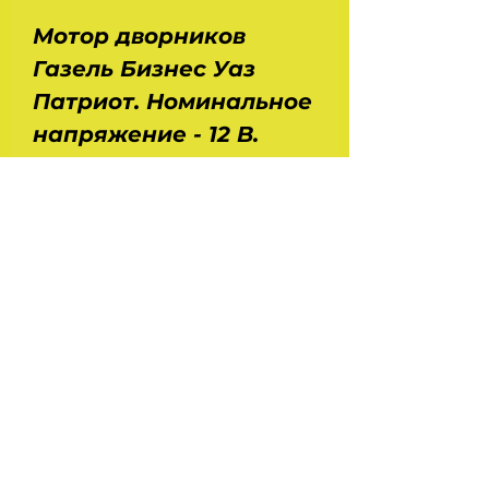
Мотор дворников
Газель Бизнес Уаз
Патриот. Номинальное
напряжение - 12 В.
Мощность - 10 Вт. Сила
тока - 2 А. скорость
вращения - 45 об/мин.
Крутящий момент - 23
Н*м. Диаметр вала - 10
мм.
На головну