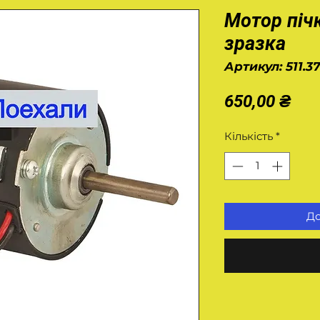
Мотор піч
зразка
Артикул: 511.3
Цін
650,00 ₴
Кількість
*
До