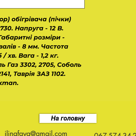
р) обігрівача (пічки)
730. Напруга - 12 В.
 Габаритні розміри -
валів - 8 мм. Частота
 хв. Вага - 1,2 кг.
ь Газ 3302, 2705, Соболь
141, Таврія ЗАЗ 1102.
kman.
На головну
ilinafaya@gmail.com
067-574-34-