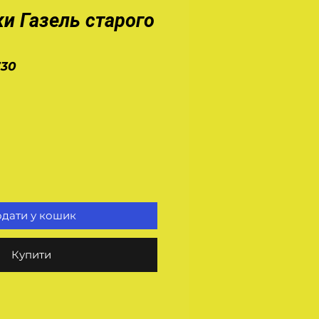
ки Газель старого
730
а
дати у кошик
Купити