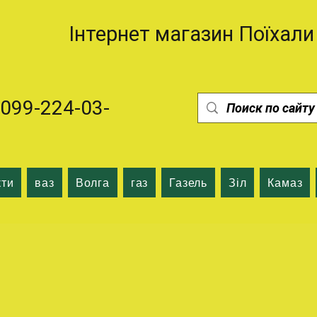
Інтернет магазин Поїхали
99-224-03-
кти
ваз
Волга
газ
Газель
Зіл
Камаз