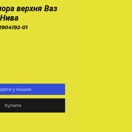
пора верхня Ваз
 Нива
2904192-01
а
дати у кошик
Купити