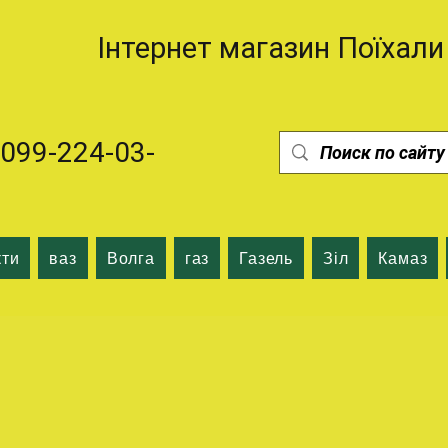
Інтернет магазин Поїхали
99-224-03-
кти
ваз
Волга
газ
Газель
Зіл
Камаз