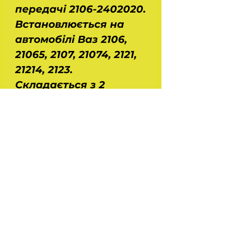
передачі 2106-2402020.
Встановлюється на
автомобілі Ваз 2106,
21065, 2107, 21074, 2121,
21214, 2123.
Складається з 2
шестерень: 2106-
2402060 - 23,92 * 165,94
мм, вага - 1,75 кг і 2106-
2402017 - 72,27 * 183,96
мм, вага - 1,27 кг.
Виробництво -
Truckman.
На головну