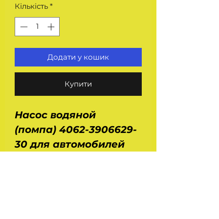
Кількість
*
Додати у кошик
Купити
Насос водяной
(помпа) 4062-3906629-
30 для автомобилей
Уаз 3163 Патриот, 2363
Пикап, 31519 Хантер с
двигателем ЗМЗ 409
Евро 3 и Евро 4 и
кондиционером. В