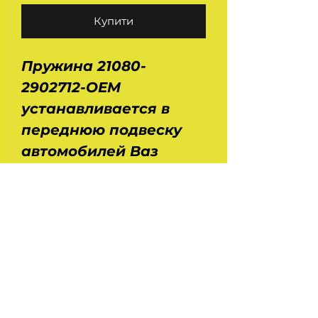
Купити
Пружина 21080-
2902712-OEM
устанавливается в
переднюю подвеску
автомобилей Ваз
2108,2109,21099, 2113,
2114, 2115. Размеры :
длина - 0,387 м,
диаметр - 0,15 м. Вес -
3,5 кг. Толщина прутка
- 13 мм.Производство -
ОЕМ. Цена за