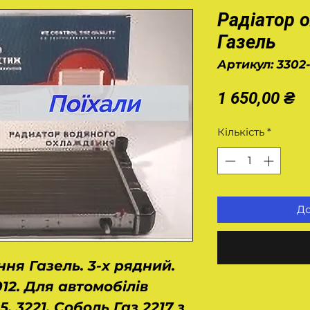
Радіатор 
Газель
Артикул: 3302
Ц
1 650,00 ₴
Кількість
*
До
ня Газель. 3-х рядний.
012. Для автомобілів
5, 3221, Соболь Газ 2217 з