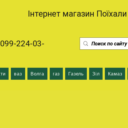
Інтернет магазин Поїхали
99-224-03-
кти
ваз
Волга
газ
Газель
Зіл
Камаз