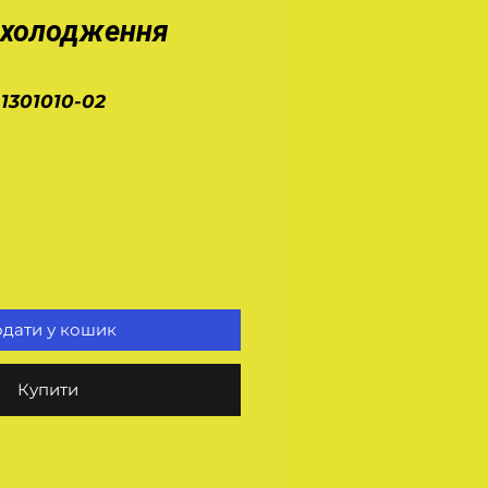
охолодження
-1301010-02
іна
дати у кошик
Купити