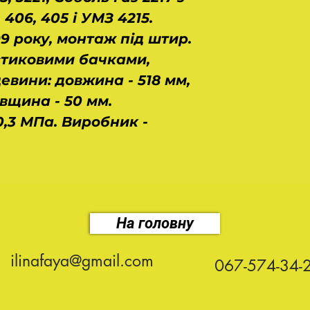
406, 405 і УМЗ 4215.
99 року, монтаж під штир.
стиковими бачками,
цевини: довжина - 518 мм,
вщина - 50 мм.
0,3 МПа. Виробник -
На головну
ilinafaya@gmail.com
067-574-34-