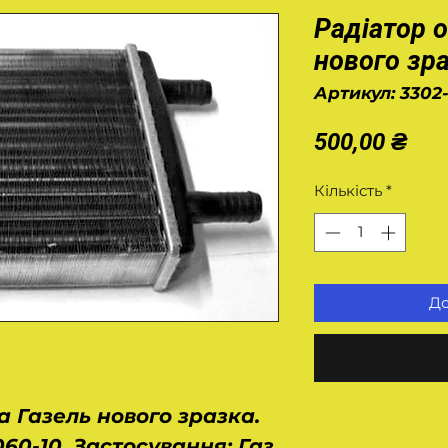
Радіатор 
нового зр
Артикул: 3302
Цін
500,00 ₴
Кількість
*
До
 Газель нового зразка.
060-10. Застосування: Газ