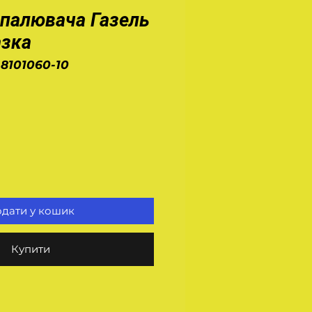
опалювача Газель
азка
-8101060-10
а
дати у кошик
Купити