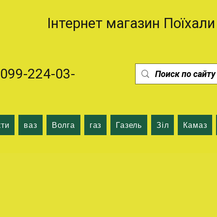
Інтернет магазин Поїхали
99-224-03-
кти
ваз
Волга
газ
Газель
Зіл
Камаз