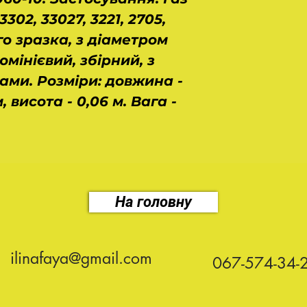
302, 33027, 3221, 2705,
го зразка, з діаметром
юмінієвий, збірний, з
ми. Розміри: довжина -
, висота - 0,06 м. Вага -
На головну
ilinafaya@gmail.com
067-574-34-