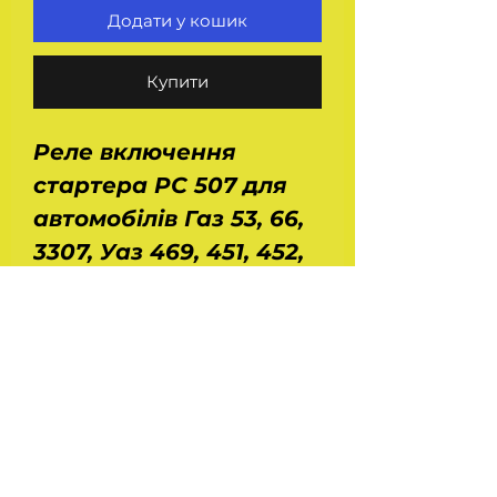
Додати у кошик
Купити
Реле включення
стартера РС 507 для
автомобілів Газ 53, 66,
3307, Уаз 469, 451, 452,
Волга Газ 24, автобусів
Паз і Кавз. 5 -
контактів. Напруга - 12
В, струм
навантаження - 50/15
А. Розміри: ДхШхВ -
0,08х0,06х0,05 м. Вага