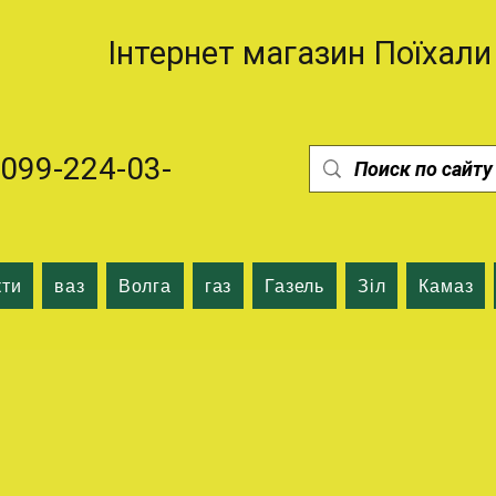
Інтернет магазин Поїхали
99-224-03-
кти
ваз
Волга
газ
Газель
Зіл
Камаз