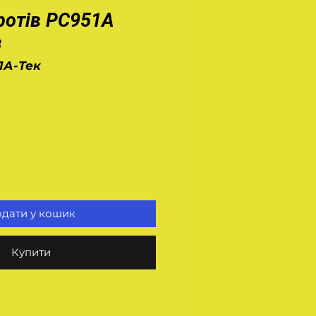
ротів РС951А
з
1А-Тек
а
дати у кошик
Купити