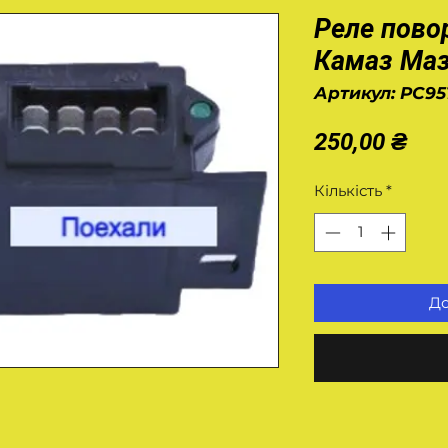
Реле пово
Камаз Ма
Артикул: РС95
Цін
250,00 ₴
Кількість
*
До