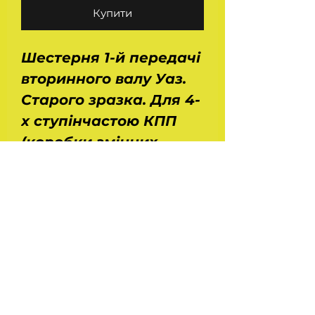
Купити
Шестерня 1-й передачі
вторинного валу Уаз.
Старого зразка. Для 4-
х ступінчастою КПП
(коробки змінних
передач).
Застосовується на
автомобілях Уаз 469,
452, 2206, 3303, 3741,
3909, 3512. Розміри
(ДхШхВ): 130х130х50
мм.