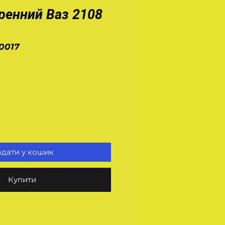
ренний Ваз 2108
0017
а
дати у кошик
Купити