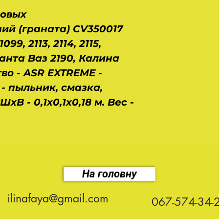
ловых
ий (граната) CV350017
099, 2113, 2114, 2115,
анта Ваз 2190, Калина
тво - ASR EXTREME
-
 - пыльник, смазка,
хВ - 0,1х0,1х0,18 м. Вес -
На головну
ilinafaya@gmail.com
067-574-34-