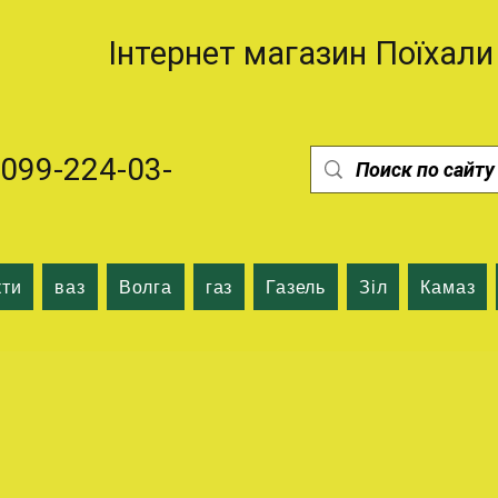
Інтернет магазин Поїхали
99-224-03-
кти
ваз
Волга
газ
Газель
Зіл
Камаз