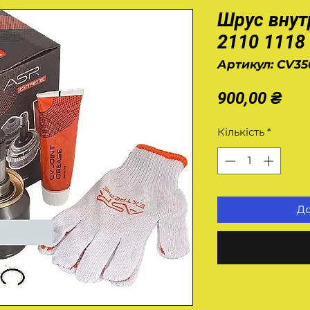
Шрус внут
2110 1118
Артикул: CV35
Цін
900,00 ₴
Кількість
*
До